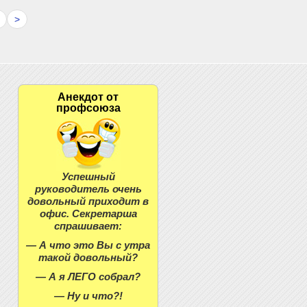
>
Анекдот от
профсоюза
Успешный
руководитель очень
довольный приходит в
офис. Секретарша
спрашивает:
— А что это Вы с утра
такой довольный?
— А я ЛЕГО собрал?
— Ну и что?!