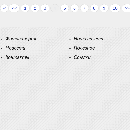
<
<<
1
2
3
4
5
6
7
8
9
10
>>
Фотогалерея
Наша газета
Новости
Полезное
Контакты
Ссылки