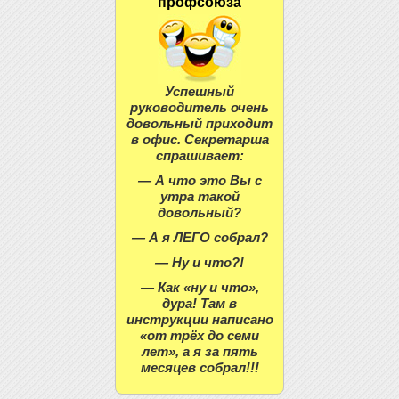
профсоюза
Успешный
руководитель очень
довольный приходит
в офис. Секретарша
спрашивает:
— А что это Вы с
утра такой
довольный?
— А я ЛЕГО собрал?
— Ну и что?!
— Как «ну и что»,
дура! Там в
инструкции написано
«от трёх до семи
лет», а я за пять
месяцев собрал!!!