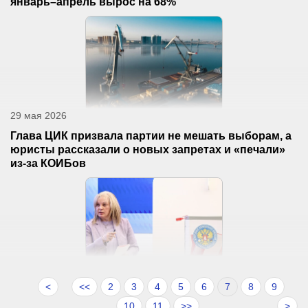
январь–апрель вырос на 68%
29 мая 2026
Глава ЦИК призвала партии не мешать выборам, а
юристы рассказали о новых запретах и «печали»
из-за КОИБов
<
<<
2
3
4
5
6
7
8
9
10
11
>>
>