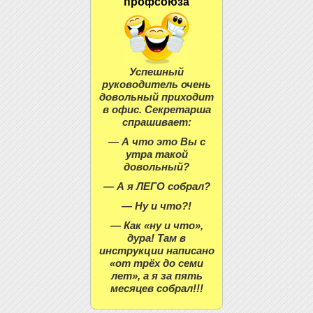
профсоюза
Успешный
руководитель очень
довольный приходит
в офис. Секретарша
спрашивает:
— А что это Вы с
утра такой
довольный?
— А я ЛЕГО собрал?
— Ну и что?!
— Как «ну и что»,
дура! Там в
инструкции написано
«от трёх до семи
лет», а я за пять
месяцев собрал!!!