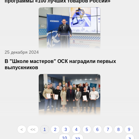
программы «100 лучших товаров России»
25 декабря 2024
В "Школе мастеров" ОСК наградили первых
выпускников
<
<<
1
2
3
4
5
6
7
8
9
10
>>
>