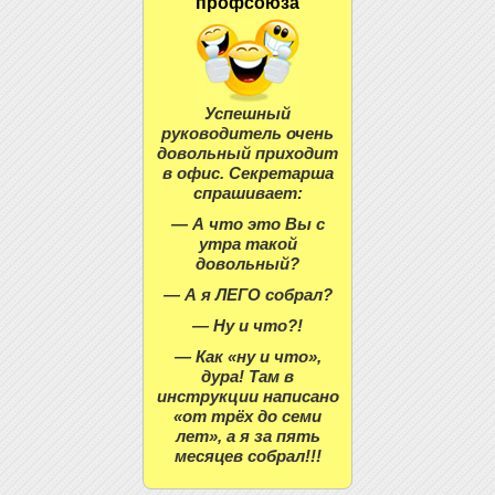
профсоюза
Успешный
руководитель очень
довольный приходит
в офис. Секретарша
спрашивает:
— А что это Вы с
утра такой
довольный?
— А я ЛЕГО собрал?
— Ну и что?!
— Как «ну и что»,
дура! Там в
инструкции написано
«от трёх до семи
лет», а я за пять
месяцев собрал!!!