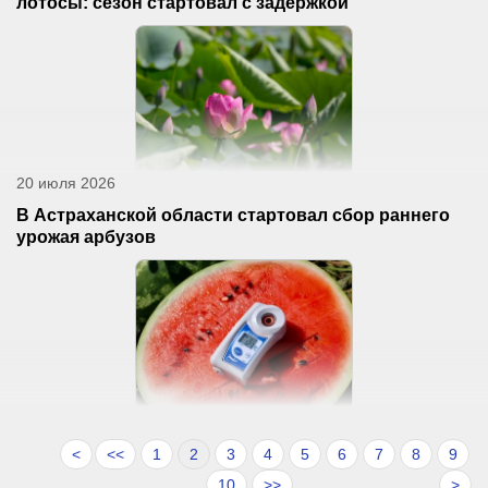
лотосы: сезон стартовал с задержкой
20 июля 2026
В Астраханской области стартовал сбор раннего
урожая арбузов
<
<<
1
2
3
4
5
6
7
8
9
10
>>
>