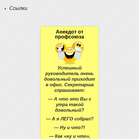
Ссылки
Анекдот от
профсоюза
Успешный
руководитель очень
довольный приходит
в офис. Секретарша
спрашивает:
— А что это Вы с
утра такой
довольный?
— А я ЛЕГО собрал?
— Ну и что?!
— Как «ну и что»,