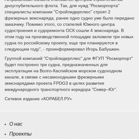
дноуглубительного флота. Так, для нужд "Росморпорта"
специалисты компании "Стройлидерплюс" строят 2
фрезерных земснаряда, ранее одно судно уже было передано
заказчику. Помимо этого, со стапелей Южного центра
судостроения и судоремонта ОСК сошли 4 земснаряда. В
этом году на производственной площадке заложили три новых
судна по российскому проекту, еще три планируются в
следующем году", - проинформировал Игорь Бабушкин.
Группой компаний "Стройлидерплюс" для ФГУП "Росморпорт"
будет построено три судна, предназначенных для
эксплуатации на Волго-Каспийском морском судоходном
канале, в связке с несамоходными фрезерными
земснарядами проекта FPDG3 в целях развития
международного транспортного коридора "Север–Юг".
Сетевое издание «КОРАБЕЛ.РУ»
О нас
Проекты