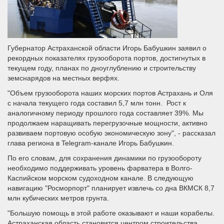
Губернатор Астраханской области Игорь Бабушкин заявил о
рекордных показателях грузооборота портов, достигнутых в
текущем году, планах по дноуглублению и строительству
земснарядов на местных верфях.
"Объем грузооборота наших морских портов Астрахань и Оля
с начала текущего года составил 5,7 млн тонн. Рост к
аналогичному периоду прошлого года составляет 39%. Мы
продолжаем наращивать перегрузочные мощности, активно
развиваем портовую особую экономическую зону", - рассказал
глава региона в Telegram-канале Игорь Бабушкин.
По его словам, для сохранения динамики по грузообороту
необходимо поддерживать уровень фарватера в Волго-
Каспийском морском судоходном канале. В следующую
навигацию "Росморпорт" планирует извлечь со дна ВКМСК 8,7
млн кубических метров грунта.
"Большую помощь в этой работе оказывают и наши корабелы.
Астраханская область становится центром строительства