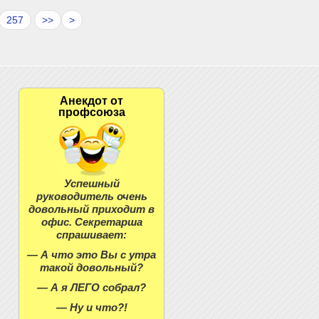
257
>>
>
Анекдот от
профсоюза
Успешный
руководитель очень
довольный приходит в
офис. Секретарша
спрашивает:
— А что это Вы с утра
такой довольный?
— А я ЛЕГО собрал?
— Ну и что?!