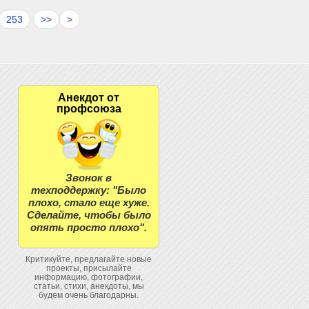
253
>>
>
Анекдот от
профсоюза
Звонок в
техподдержку: "Было
плохо, стало еще хуже.
Сделайте, чтобы было
опять просто плохо".
Критикуйте, предлагайте новые
проекты, присылайте
информацию, фотографии,
статьи, стихи, анекдоты, мы
будем очень благодарны.