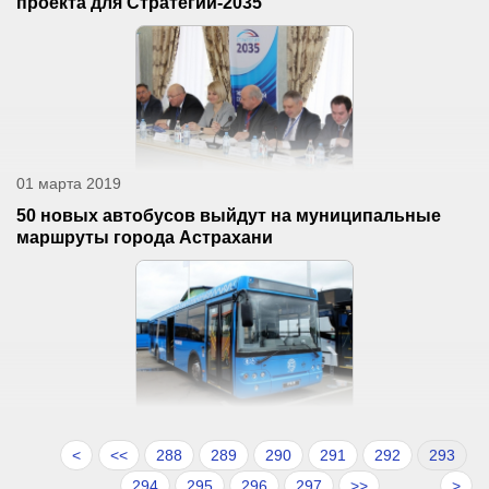
проекта для Стратегии-2035
01 марта 2019
50 новых автобусов выйдут на муниципальные
маршруты города Астрахани
<
<<
288
289
290
291
292
293
294
295
296
297
>>
>