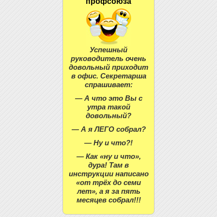
профсоюза
Успешный
руководитель очень
довольный приходит
в офис. Секретарша
спрашивает:
— А что это Вы с
утра такой
довольный?
— А я ЛЕГО собрал?
— Ну и что?!
— Как «ну и что»,
дура! Там в
инструкции написано
«от трёх до семи
лет», а я за пять
месяцев собрал!!!