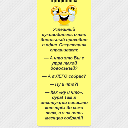
профсоюза
Успешный
руководитель очень
довольный приходит
в офис. Секретарша
спрашивает:
— А что это Вы с
утра такой
довольный?
— А я ЛЕГО собрал?
— Ну и что?!
— Как «ну и что»,
дура! Там в
инструкции написано
«от трёх до семи
лет», а я за пять
месяцев собрал!!!