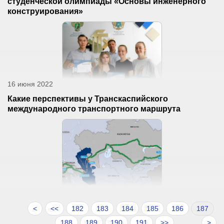
студенческой олимпиады «Основы инженерного
конструирования»
16 июня 2022
Какие перспективы у Транскаспийского
международного транспортного маршрута
<
<<
182
183
184
185
186
187
188
189
190
191
>>
>