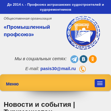
До 2014 г. - Профсоюз астраханских судостроителей и
судоремонтников
Общественная организация
«Промышленный
профсоюз»
Мы в социальных сетях:
E-mail:
pasis30@mail.ru
Меню
Toggle
navigat
Новости и события |