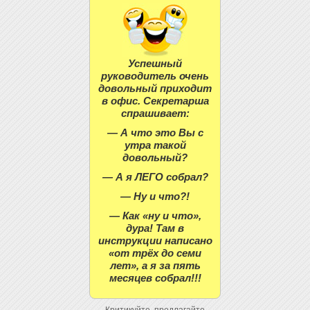
Успешный
руководитель очень
довольный приходит
в офис. Секретарша
спрашивает:
— А что это Вы с
утра такой
довольный?
— А я ЛЕГО собрал?
— Ну и что?!
— Как «ну и что»,
дура! Там в
инструкции написано
«от трёх до семи
лет», а я за пять
месяцев собрал!!!
Критикуйте, предлагайте