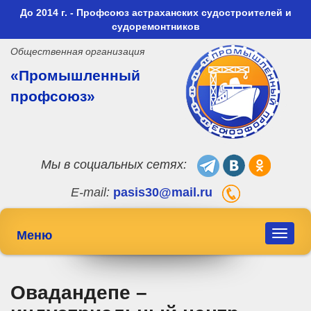
До 2014 г. - Профсоюз астраханских судостроителей и
судоремонтников
Общественная организация
«Промышленный
профсоюз»
Мы в социальных сетях:
E-mail:
pasis30@mail.ru
Меню
Toggle
navigat
Овадандепе –