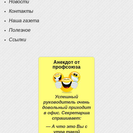
Новости
Контакты
Наша газета
Полезное
Ссылки
Анекдот от
профсоюза
Успешный
руководитель очень
довольный приходит
в офис. Секретарша
спрашивает:
— А что это Вы с
утра такой