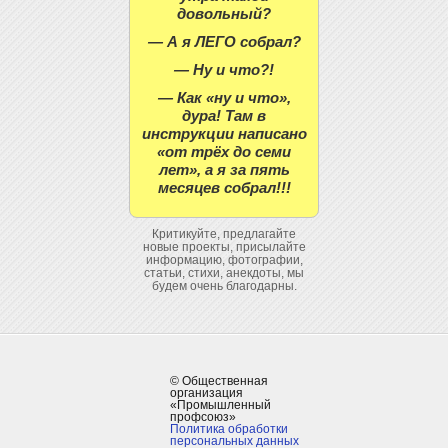
довольный?
— А я ЛЕГО собрал?
— Ну и что?!
— Как «ну и что»,
дура! Там в
инструкции написано
«от трёх до семи
лет», а я за пять
месяцев собрал!!!
Критикуйте, предлагайте
новые проекты, присылайте
информацию, фотографии,
статьи, стихи, анекдоты, мы
будем очень благодарны.
© Общественная
организация
«Промышленный
профсоюз»
Политика обработки
персональных данных