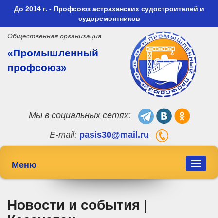
До 2014 г. - Профсоюз астраханских судостроителей и
судоремонтников
Общественная организация
«Промышленный
профсоюз»
Мы в социальных сетях:
E-mail:
pasis30@mail.ru
Меню
Toggle
navigat
Новости и события |