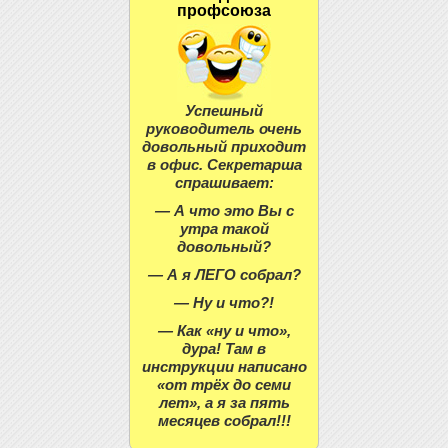
профсоюза
Успешный
руководитель очень
довольный приходит
в офис. Секретарша
спрашивает:
— А что это Вы с
утра такой
довольный?
— А я ЛЕГО собрал?
— Ну и что?!
— Как «ну и что»,
дура! Там в
инструкции написано
«от трёх до семи
лет», а я за пять
месяцев собрал!!!