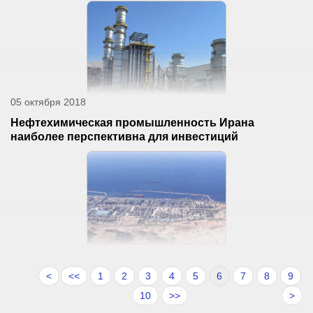
05 октября 2018
Нефтехимическая промышленность Ирана
наиболее перспективна для инвестиций
<
<<
1
2
3
4
5
6
7
8
9
10
>>
>