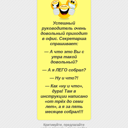
Успешный
руководитель очень
довольный приходит
в офис. Секретарша
спрашивает:
— А что это Вы с
утра такой
довольный?
— А я ЛЕГО собрал?
— Ну и что?!
— Как «ну и что»,
дура! Там в
инструкции написано
«от трёх до семи
лет», а я за пять
месяцев собрал!!!
Критикуйте, предлагайте