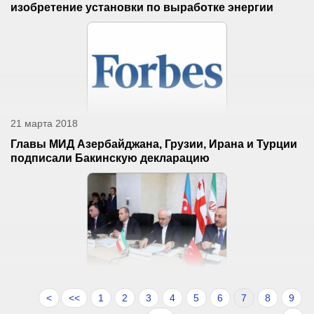
изобретение установки по выработке энергии
21 марта 2018
Главы МИД Азербайджана, Грузии, Ирана и Турции
подписали Бакинскую декларацию
<
<<
1
2
3
4
5
6
7
8
9