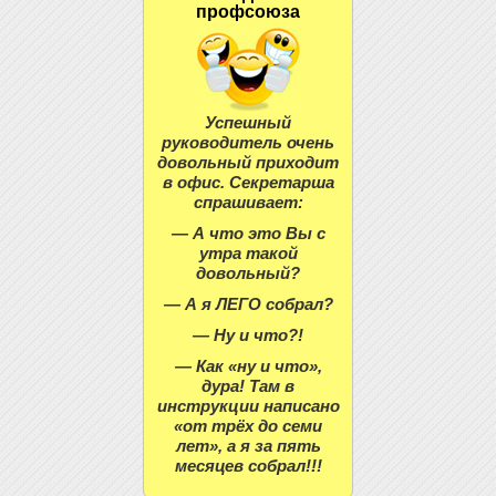
профсоюза
Успешный
руководитель очень
довольный приходит
в офис. Секретарша
спрашивает:
— А что это Вы с
утра такой
довольный?
— А я ЛЕГО собрал?
— Ну и что?!
— Как «ну и что»,
дура! Там в
инструкции написано
«от трёх до семи
лет», а я за пять
месяцев собрал!!!