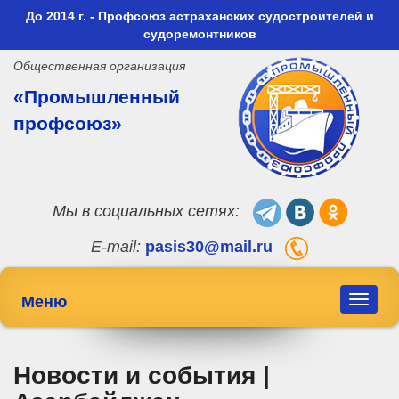
До 2014 г. - Профсоюз астраханских судостроителей и
судоремонтников
Общественная организация
«Промышленный
профсоюз»
Мы в социальных сетях:
E-mail:
pasis30@mail.ru
Меню
Toggle
navigat
Новости и события |