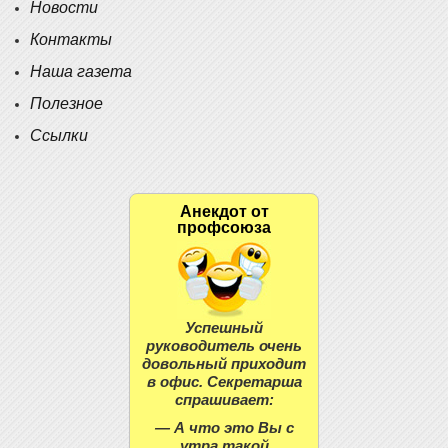
Новости
Контакты
Наша газета
Полезное
Ссылки
Анекдот от
профсоюза
Успешный
руководитель очень
довольный приходит
в офис. Секретарша
спрашивает:
— А что это Вы с
утра такой