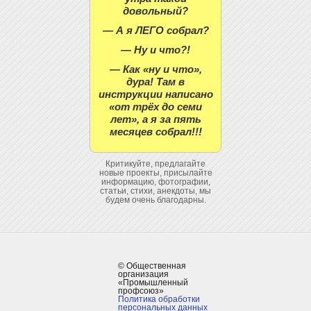
довольный?
— А я ЛЕГО собрал?
— Ну и что?!
— Как «ну и что»,
дура! Там в
инструкции написано
«от трёх до семи
лет», а я за пять
месяцев собрал!!!
Критикуйте, предлагайте
новые проекты, присылайте
информацию, фотографии,
статьи, стихи, анекдоты, мы
будем очень благодарны.
© Общественная
организация
«Промышленный
профсоюз»
Политика обработки
персональных данных