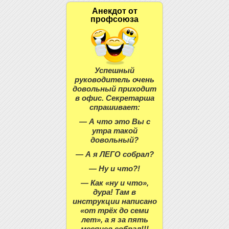
Анекдот от
профсоюза
Успешный
руководитель очень
довольный приходит
в офис. Секретарша
спрашивает:
— А что это Вы с
утра такой
довольный?
— А я ЛЕГО собрал?
— Ну и что?!
— Как «ну и что»,
дура! Там в
инструкции написано
«от трёх до семи
лет», а я за пять
месяцев собрал!!!