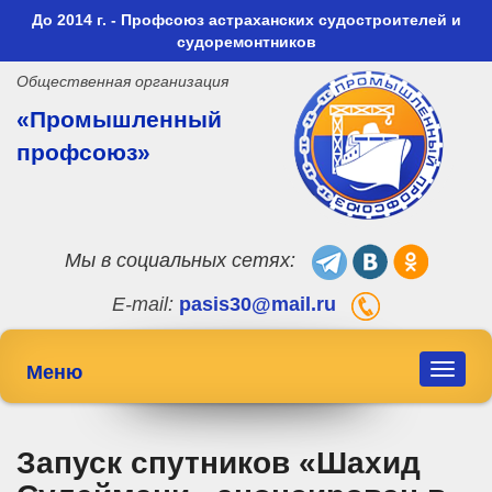
До 2014 г. - Профсоюз астраханских судостроителей и
судоремонтников
Общественная организация
«Промышленный
профсоюз»
Мы в социальных сетях:
E-mail:
pasis30@mail.ru
Меню
Toggle
navigat
Запуск спутников «Шахид