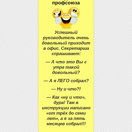
профсоюза
Успешный
руководитель очень
довольный приходит
в офис. Секретарша
спрашивает:
— А что это Вы с
утра такой
довольный?
— А я ЛЕГО собрал?
— Ну и что?!
— Как «ну и что»,
дура! Там в
инструкции написано
«от трёх до семи
лет», а я за пять
месяцев собрал!!!