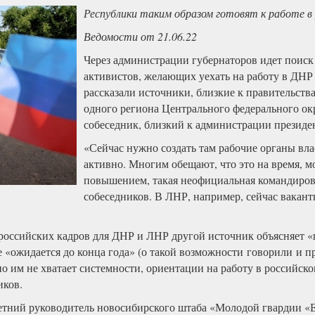
Республики таким образом готовят к работе в 
Ведомости от 21.06.22
Через администрации губернаторов идет поиск
активистов, желающих уехать на работу в ДНР
рассказали источники, близкие к правительств
одного региона Центрального федерального ок
собеседник, близкий к администрации президе
«Сейчас нужно создать там рабочие органы вла
активно. Многим обещают, что это на время, м
повышением, такая неофициальная командировк
собеседников. В ЛНР, например, сейчас вакан
российских кадров для ДНР и ЛНР другой источник объясняет 
 «ожидается до конца года» (о такой возможности говорили и п
 но им не хватает системности, ориентации на работу в российск
иков.
-летний руководитель новосибирского штаба «Молодой гвардии 