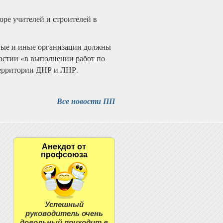
оре учителей и строителей в
ные и иные организации должны
частии «в выполнении работ по
территории ДНР и ЛНР.
Все новости ПП
Анекдот от
профсоюза
Успешный
руководитель очень
довольный приходит в