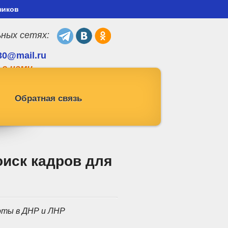
ников
ьных сетях:
30@mail.ru
 с нами
Обратная связь
иск кадров для
оты в ДНР и ЛНР