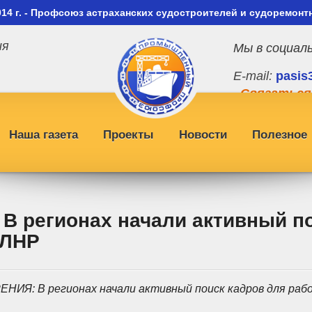
014 г. - Профсоюз астраханских судостроителей и судоремонт
ия
Мы в социал
E-mail:
pasis
Связаться
Наша газета
Проекты
Новости
Полезное
В регионах начали активный по
 ЛНР
ЕНИЯ: В регионах начали активный поиск кадров для раб