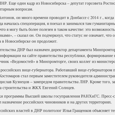
ЛНР. Еще один кадр из Новосибирска – депутат горсовета Рости
итарным вопросам.
тонов, он много времени проводит в Донбассе с 2014 г., когда
а началась спецоперация, я поехал и занимался там гуманитарны
о я могу быть более полезен в таком качестве: это возможность
ками», – сказал он. Он подчеркнул, что статус не означает, что 
та в Новосибирске он продолжит.
ительства ДНР был назначен директор департамента Минпромто
з информации на сайте правительства республики, формирование
очник «Ведомостей» в Минпромторге, своих коллег из министерс
российских вице-губернатора. Работавший вице-губернатором 
 Костомаров стал первым заместителем руководителя администр
дислав Кузнецов – зампредом правительства ЛНР. Кроме того, 
 строительства и ЖКХ Евгений Солнцев.
ки программы Высшей школы госуправления РАНХиГС. Пресс-се
 назначение российских чиновников и на других территориях.
сийских властей в ДНР политолог Илья Гращенков объясняет те