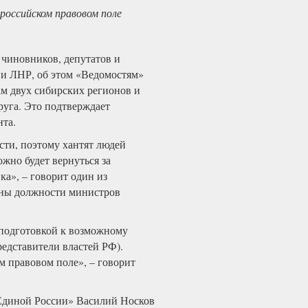
российском правовом поле
 чиновников, депутатов и
 и ЛНР, об этом «Ведомостям»
ам двух сибирских регионов и
руга. Это подтверждает
нта.
сти, поэтому хантят людей
ожно будет вернуться за
а», – говорит один из
тны должности министров
«подготовкой к возможному
редставители властей РФ).
ом правовом поле», – говорит
«Единой России» Василий Носков