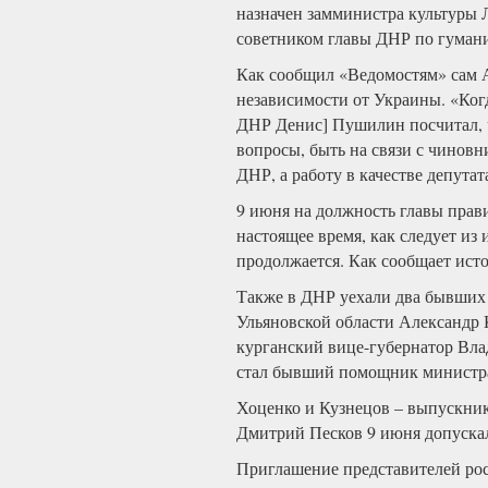
назначен замминистра культуры 
советником главы ДНР по гуман
Как сообщил «Ведомостям» сам Ан
независимости от Украины. «Когд
ДНР Денис] Пушилин посчитал, чт
вопросы, быть на связи с чиновни
ДНР, а работу в качестве депута
9 июня на должность главы прав
настоящее время, как следует и
продолжается. Как сообщает ист
Также в ДНР уехали два бывших 
Ульяновской области Александр
курганский вице-губернатор Вла
стал бывший помощник министра
Хоценко и Кузнецов – выпускни
Дмитрий Песков 9 июня допускал
Приглашение представителей рос