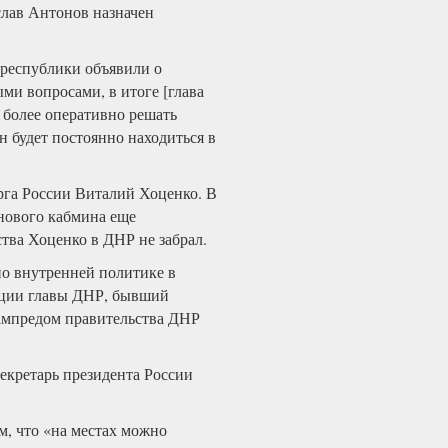
слав Антонов назначен
 республики объявили о
ми вопросами, в итоге [глава
 более оперативно решать
он будет постоянно находиться в
рга России Виталий Хоценко. В
 нового кабмина еще
тва Хоценко в ДНР не забрал.
по внутренней политике в
ации главы ДНР, бывший
зампредом правительства ДНР
кретарь президента России
м, что «на местах можно