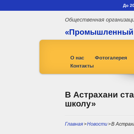
До 2
Общественная организац
«Промышленный
профсоюз»
О нас
Фотогалерея
Контакты
В Астрахани ст
школу»
Главная
>
Новости
>
В Астрах