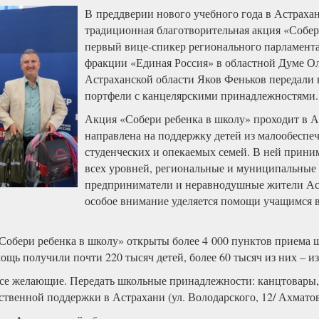
В преддверии нового учебного года в Астрахан
традиционная благотворительная акция «Собер
первый вице-спикер регионального парламента
фракции «Единая Россия» в областной Думе О
Астраханской области Яков Феньков передали
портфели с канцелярскими принадлежностями.
Акция «Собери ребенка в школу» проходит в А
направлена на поддержку детей из малообеспе
студенческих и опекаемых семей. В ней прини
всех уровней, региональные и муниципальные
предприниматели и неравнодушные жители Аст
особое внимание уделяется помощи учащимся 
Собери ребенка в школу» открыты более 4 000 пунктов приема
ощь получили почти 220 тысяч детей, более 60 тысяч из них – и
все желающие. Передать школьные принадлежности: канцтовары, 
венной поддержки в Астрахани (ул. Володарского, 12/ Ахматовс