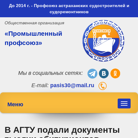
До 2014 г. - Профсоюз астраханских судостроителей и
судоремонтников
Общественная организация
«Промышленный
профсоюз»
Мы в социальных сетях:
E-mail:
pasis30@mail.ru
Меню
Toggle
navigat
В АГТУ подали документы