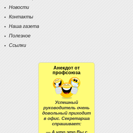
Новости
Контакты
Наша газета
Полезное
Ссылки
Анекдот от
профсоюза
Успешный
руководитель очень
довольный приходит
в офис. Секретарша
спрашивает:
— А что это Вы с