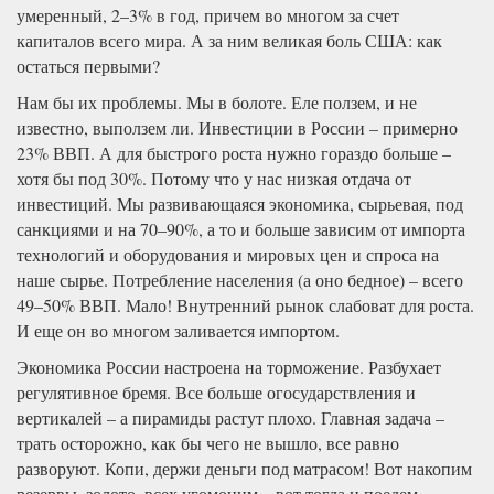
умеренный, 2–3% в год, причем во многом за счет
капиталов всего мира. А за ним великая боль США: как
остаться первыми?
Нам бы их проблемы. Мы в болоте. Еле ползем, и не
известно, выползем ли. Инвестиции в России – примерно
23% ВВП. А для быстрого роста нужно гораздо больше –
хотя бы под 30%. Потому что у нас низкая отдача от
инвестиций. Мы развивающаяся экономика, сырьевая, под
санкциями и на 70–90%, а то и больше зависим от импорта
технологий и оборудования и мировых цен и спроса на
наше сырье. Потребление населения (а оно бедное) – всего
49–50% ВВП. Мало! Внутренний рынок слабоват для роста.
И еще он во многом заливается импортом.
Экономика России настроена на торможение. Разбухает
регулятивное бремя. Все больше огосударствления и
вертикалей – а пирамиды растут плохо. Главная задача –
трать осторожно, как бы чего не вышло, все равно
разворуют. Копи, держи деньги под матрасом! Вот накопим
резервы, золото, всех угомоним – вот тогда и поедем.