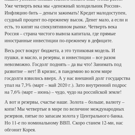
Уже четверть века мы «денежный холодильник Россия».
Инфляцию бить – деньги зажимать! Кредит малодоступен,
ссудный процент по-прежнему высок. Денег мало, а если и
есть, то кипят на спекулятивном рынке. Четверть века
Россия – страна чистого вывоза капитала, где прямые
иностранные инвестиции по-прежнему в дефиците.
Весь рост вокруг бюджета, а это тупиковая модель. И
пушки, и масло, и резервы, и инвестиции – все разом
невозможно. Госдолг поднять – да вы что! Занимать под
развитие – нет! В кризис, в пандемию во всем мире
госдолги взвились вверх. А у нас внешний долг государства
упал на 7,3% (март – май 2020 г.). Зато внутренний подрос
на 7,6% (март – июнь) – чудо, чудо на российской земле!
А вот и резервы, счастье наше. Золота – больше, валюту –
копи! Мы четвертые в мире по величине международных
резервов, пятые по запасам золота у Центрального банка.
Но 11-е по номинальному ВВП. Скоро станем 12-ми, нас
обгонит Корея.