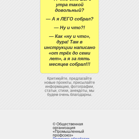
утра такой
довольный?
— А я ЛЕГО собрал?
— Ну и что?!
— Как «ну и что»,
дура! Там в
инструкции написано
«от трёх до семи
лет», а я за пять
месяцев собрал!!!
Критикуйте, предлагайте
новые проекты, присылайте
информацию, фотографии,
статьи, стихи, анекдоты, мы
будем очень благодарны.
© Общественная
организация
«Промышленный
профсоюз»
Политика обработки