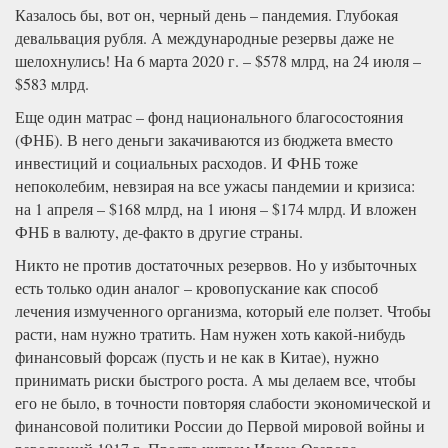
Казалось бы, вот он, черный день – пандемия. Глубокая
девальвация рубля. А международные резервы даже не
шелохнулись! На 6 марта 2020 г. – $578 млрд, на 24 июля –
$583 млрд.
Еще один матрас – фонд национального благосостояния
(ФНБ). В него деньги закачиваются из бюджета вместо
инвестиций и социальных расходов. И ФНБ тоже
непоколебим, невзирая на все ужасы пандемии и кризиса:
на 1 апреля – $168 млрд, на 1 июня – $174 млрд. И вложен
ФНБ в валюту, де-факто в другие страны.
Никто не против достаточных резервов. Но у избыточных
есть только один аналог – кровопускание как способ
лечения измученного организма, который еле ползет. Чтобы
расти, нам нужно тратить. Нам нужен хоть какой-нибудь
финансовый форсаж (пусть и не как в Китае), нужно
принимать риски быстрого роста. А мы делаем все, чтобы
его не было, в точности повторяя слабости экономической и
финансовой политики России до Первой мировой войны и