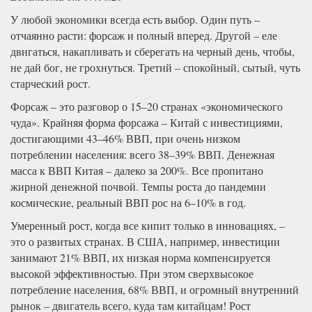
У любой экономики всегда есть выбор. Один путь –
отчаянно расти: форсаж и полный вперед. Другой – еле
двигаться, накапливать и сберегать на черный день, чтобы,
не дай бог, не грохнуться. Третий – спокойный, сытый, чуть
старческий рост.
Форсаж – это разговор о 15–20 странах «экономического
чуда». Крайняя форма форсажа – Китай с инвестициями,
достигающими 43–46% ВВП, при очень низком
потреблении населения: всего 38–39% ВВП. Денежная
масса к ВВП Китая – далеко за 200%. Все пропитано
жирной денежной почвой. Темпы роста до пандемии
космические, реальный ВВП рос на 6–10% в год.
Умеренный рост, когда все кипит только в инновациях, –
это о развитых странах. В США, например, инвестиции
занимают 21% ВВП, их низкая норма компенсируется
высокой эффективностью. При этом сверхвысокое
потребление населения, 68% ВВП, и огромный внутренний
рынок – двигатель всего, куда там китайцам! Рост