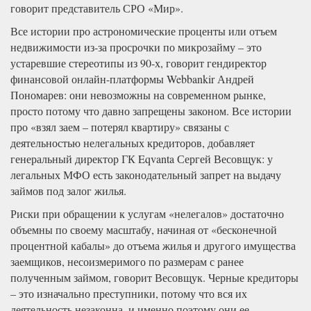
говорит представитель СРО «Мир».
Все истории про астрономические проценты или отъем
недвижимости из-за просрочки по микрозайму – это
устаревшие стереотипы из 90-х, говорит гендиректор
финансовой онлайн-платформы Webbankir Андрей
Пономарев: они невозможны на современном рынке,
просто потому что давно запрещены законом. Все истории
про «взял заем – потерял квартиру» связаны с
деятельностью нелегальных кредиторов, добавляет
генеральный директор ГК Eqvanta Сергей Весовщук: у
легальных МФО есть законодательный запрет на выдачу
займов под залог жилья.
Риски при обращении к услугам «нелегалов» достаточно
объемны по своему масштабу, начиная от «бесконечной
процентной кабалы» до отъема жилья и другого имущества
заемщиков, несоизмеримого по размерам с ранее
полученным займом, говорит Весовщук. Черные кредиторы
– это изначально преступники, потому что вся их
деятельность незаконна, и именно поэтому они ее