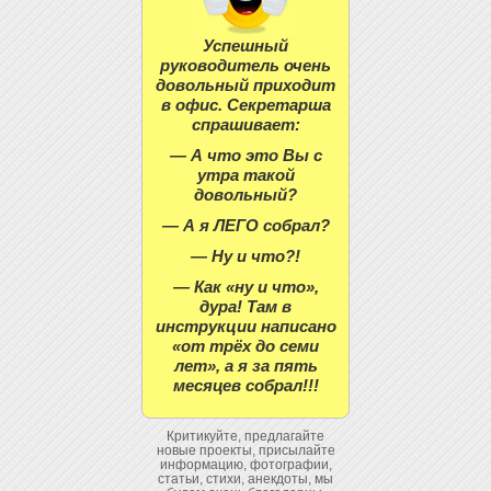
Успешный
руководитель очень
довольный приходит
в офис. Секретарша
спрашивает:
— А что это Вы с
утра такой
довольный?
— А я ЛЕГО собрал?
— Ну и что?!
— Как «ну и что»,
дура! Там в
инструкции написано
«от трёх до семи
лет», а я за пять
месяцев собрал!!!
Критикуйте, предлагайте
новые проекты, присылайте
информацию, фотографии,
статьи, стихи, анекдоты, мы