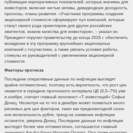
публикации корпоративных показателей, которые значимы для
инвесторов, включая чистые активы, дивидендную доходность,
прогнозы, планы развития. «Участники программы создания
акционерной стоимости сформируют пул компаний, которые
станут своего рода ориентиром для других российских
эмитентов, знаком качества для инвесторов», – указал он.
Президент поручил правительству до конца 2026 г. обеспечить
вхождение в эту программу крупнейших акционерных
компаний с госучастием, а также увязать условия работы,
стимулы их руководителей с увеличением акционерной
стоимости.
Факторы прогноза
Последние оперативные данные по инфляции выглядят
крайне оптимистично, поэтому есть вероятность, что рост цен
окажется в середине прогнозного интервала ЦБ (6,5–7%) уже
в ноябре, считает главный экономист «Т-инвестиций» Софья
Донец. Несмотря на то что в декабре может появиться много
рисковых для цен факторов, таких как предновогодний сезон
или волатильность рубля, тренд на снижение инфляции
останется, уверена Донец. Последние данные по инфляции
выглядят более чем оптимистично, соглашается главный
экономист Альфа-банка Наталия Орлова. Она также полагает,