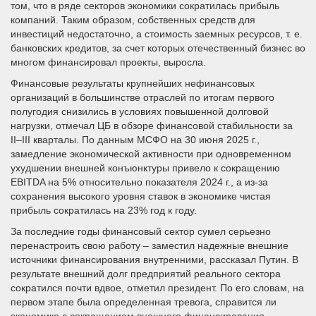
том, что в ряде секторов экономики сократилась прибыль
компаний. Таким образом, собственных средств для
инвестиций недостаточно, а стоимость заемных ресурсов, т. е.
банковских кредитов, за счет которых отечественный бизнес во
многом финансировал проекты, выросла.
Финансовые результаты крупнейших нефинансовых
организаций в большинстве отраслей по итогам первого
полугодия снизились в условиях повышенной долговой
нагрузки, отмечал ЦБ в обзоре финансовой стабильности за
II–III кварталы. По данным МСФО на 30 июня 2025 г.,
замедление экономической активности при одновременном
ухудшении внешней конъюнктуры привело к сокращению
EBITDA на 5% относительно показателя 2024 г., а из-за
сохранения высокого уровня ставок в экономике чистая
прибыль сократилась на 23% год к году.
За последние годы финансовый сектор сумел серьезно
перенастроить свою работу – заместил надежные внешние
источники финансирования внутренними, рассказал Путин. В
результате внешний долг предприятий реального сектора
сократился почти вдвое, отметил президент. По его словам, на
первом этапе была определенная тревога, справится ли
экономика с сокращением внешнего финансирования.