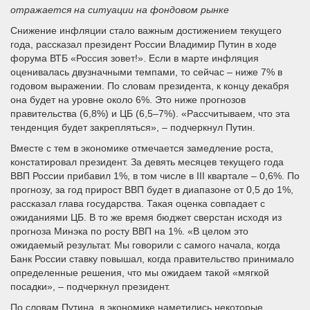
отражается на ситуации на фондовом рынке
Снижение инфляции стало важным достижением текущего
года, рассказал президент России Владимир Путин в ходе
форума ВТБ «Россия зовет!». Если в марте инфляция
оценивалась двузначными темпами, то сейчас – ниже 7% в
годовом выражении. По словам президента, к концу декабря
она будет на уровне около 6%. Это ниже прогнозов
правительства (6,8%) и ЦБ (6,5–7%). «Рассчитываем, что эта
тенденция будет закрепляться», – подчеркнул Путин.
Вместе с тем в экономике отмечается замедление роста,
констатировал президент. За девять месяцев текущего года
ВВП России прибавил 1%, в том числе в III квартале – 0,6%. По
прогнозу, за год прирост ВВП будет в диапазоне от 0,5 до 1%,
рассказал глава государства. Такая оценка совпадает с
ожиданиями ЦБ. В то же время бюджет сверстан исходя из
прогноза Минэка по росту ВВП на 1%. «В целом это
ожидаемый результат. Мы говорили с самого начала, когда
Банк России ставку повышал, когда правительство принимало
определенные решения, что мы ожидаем такой «мягкой
посадки», – подчеркнул президент.
По словам Путина, в экономике наметились некоторые