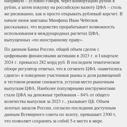
напрямую – условно говоря, через конвертацию рупий в
рубли, а затем покупку на российскую валюту ЦФА – столь
же рискованно, как и просто открывать рублевый корсчет. В
начале июня замглавы Минфина Иван Чебесков
рассказывал, что ведомство прорабатывает возможность
использования в международных расчетах ЦФА,
выпущенных «по иностранному праву».
По данным Банка России, общий объем сделок с
цифровыми финансовыми активами в 2023 г. и I квартале
2024 г. превысил 282 млрд руб. В последнем тематическом
обзоре регулятор отмечал, что в сегменте ЦФА «наметились
сдвиги» в поведении участников рынка и доля размещений
в тестовом режиме снижается, уступая место рыночным
выпускам ЦФА. Наиболее популярными инструментами
стали ЦФА на денежные требования – 84% от общего
количества выпусков за 2023 г., указывает ЦБ. Объем
золотых запасов России, согласно последним доступным
данным Всемирного совета по золоту, превышает 2300 т,
что позволяет сохранять за собой 5-е место в мире.