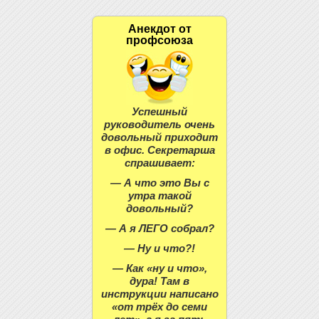
Анекдот от
профсоюза
Успешный
руководитель очень
довольный приходит
в офис. Секретарша
спрашивает:
— А что это Вы с
утра такой
довольный?
— А я ЛЕГО собрал?
— Ну и что?!
— Как «ну и что»,
дура! Там в
инструкции написано
«от трёх до семи