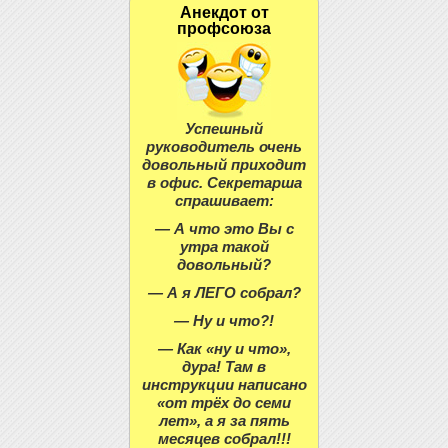
Анекдот от
профсоюза
Успешный
руководитель очень
довольный приходит
в офис. Секретарша
спрашивает:
— А что это Вы с
утра такой
довольный?
— А я ЛЕГО собрал?
— Ну и что?!
— Как «ну и что»,
дура! Там в
инструкции написано
«от трёх до семи
лет», а я за пять
месяцев собрал!!!