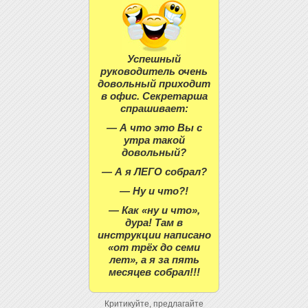
Успешный
руководитель очень
довольный приходит
в офис. Секретарша
спрашивает:
— А что это Вы с
утра такой
довольный?
— А я ЛЕГО собрал?
— Ну и что?!
— Как «ну и что»,
дура! Там в
инструкции написано
«от трёх до семи
лет», а я за пять
месяцев собрал!!!
Критикуйте, предлагайте