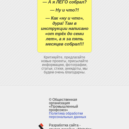
— А я ЛЕГО собрал?
— Ну и что?!
— Как «ну и что»,
дура! Там в
инструкции написано
«от трёх до семи
лет», а я за пять
месяцев собрал!!!
Критикуйте, предлагайте
новые проекты, присылайте
информацию, фотографии,
статьи, стихи, анекдоты, мы
будем очень благодарны.
© Общественная
организация
«Промышленный
профсоюз»
Политика обработки
персональных данных
Разработка сайта -