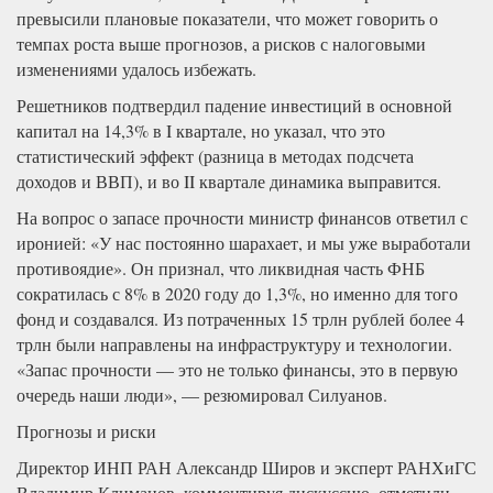
превысили плановые показатели, что может говорить о
темпах роста выше прогнозов, а рисков с налоговыми
изменениями удалось избежать.
Решетников подтвердил падение инвестиций в основной
капитал на 14,3% в I квартале, но указал, что это
статистический эффект (разница в методах подсчета
доходов и ВВП), и во II квартале динамика выправится.
На вопрос о запасе прочности министр финансов ответил с
иронией: «У нас постоянно шарахает, и мы уже выработали
противоядие». Он признал, что ликвидная часть ФНБ
сократилась с 8% в 2020 году до 1,3%, но именно для того
фонд и создавался. Из потраченных 15 трлн рублей более 4
трлн были направлены на инфраструктуру и технологии.
«Запас прочности — это не только финансы, это в первую
очередь наши люди», — резюмировал Силуанов.
Прогнозы и риски
Директор ИНП РАН Александр Широв и эксперт РАНХиГС
Владимир Климанов, комментируя дискуссию, отметили