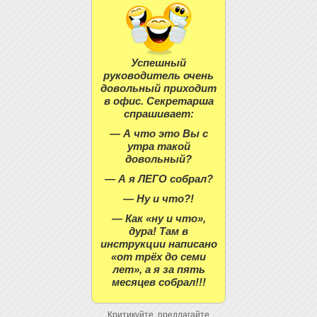
Успешный
руководитель очень
довольный приходит
в офис. Секретарша
спрашивает:
— А что это Вы с
утра такой
довольный?
— А я ЛЕГО собрал?
— Ну и что?!
— Как «ну и что»,
дура! Там в
инструкции написано
«от трёх до семи
лет», а я за пять
месяцев собрал!!!
Критикуйте, предлагайте