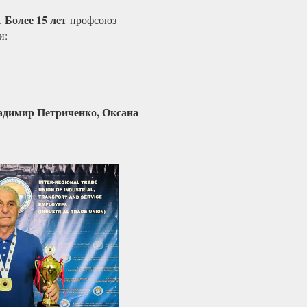
Более 15 лет
.
профсоюз
и:
адимир Петриченко, Оксана