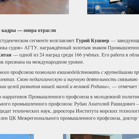
е кадры — опора отрасли
Гурий Кушнер
туденческом сегменте возглавляет
— заведующи
тика судов» АГТУ, награждённый золотым знаком Промышленно
Китая
— одной из 24 наград среди 166 учёных. Его работа в об
ок признана на международном уровне.
ного профсоюза позволило взаимодействовать с крупнейшими п
ектах. Свою педагогическую и научную деятельность связываю 
и целей развития нашей малой и великой Родины»,
— отмечает 
 нарративов Промышленного профсоюза в молодежной политик
ного промышленного профсоюза: Рубан Анатолий Рашидович – 
дат технических наук, директора Института морских технологи
член ЦК Межрегионального промышленного профсоюза, доктор т