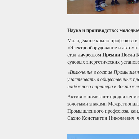
Наука и производство: молоды
Молодёжное крыло профсоюза в с
«Электрооборудование и автома
лауреатом Премии Посла 
стал
судовых энергетических установ
«Включение в состав Промышлен
участвовать в общественных про
надёжного партнёра в достижени
Активно помогают продвижению
золотыми знаками Межрегиональ
Промышленного профсоюза, канди
Сахно Константин Николаевич, 