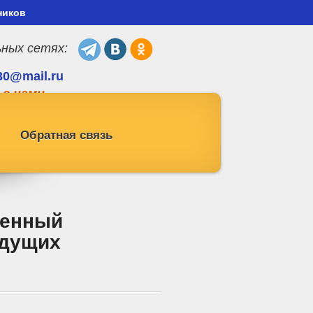
ников
ьных сетях:
30@mail.ru
 с нами
Обратная связь
ленный
удущих