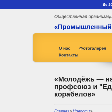
До 2
Общественная организац
«Промышленный
профсоюз»
О нас
Фотогалерея
Контакты
«Молодёжь — н
профсоюз и "Ед
корабелов»
Главная
>
Новости
>