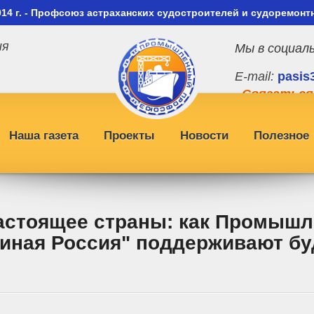
014 г. - Профсоюз астраханских судостроителей и судоремонт
ия
Мы в социал
E-mail:
pasis
Связаться
Наша газета
Проекты
Новости
Полезное
астоящее страны: как Промыш
иная Россия" поддерживают б