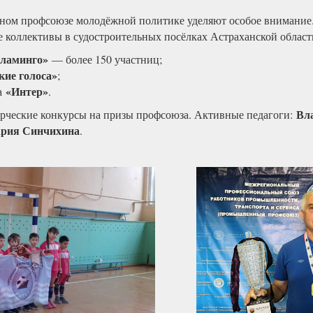
ом профсоюзе молодёжной политике уделяют особое внимание
е коллективы в судостроительных посёлках Астраханской област
ламинго»
— более 150 участниц;
кие голоса»
;
«Интер»
да
.
Вл
орческие конкурсы на призы профсоюза. Активные педагоги:
ария Синчихина
.