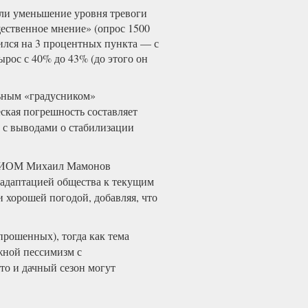
ли уменьшение уровня тревоги
ественное мнение» (опрос 1500
зился на 3 процентных пункта — с
ырос с 40% до 43% (до этого он
ьным «градусником»
ская погрешность составляет
 с выводами о стабилизации
ВЦИОМ Михаил Мамонов
 адаптацией общества к текущим
 хорошей погодой, добавляя, что
рошенных), тогда как тема
жной пессимизм с
то и дачный сезон могут