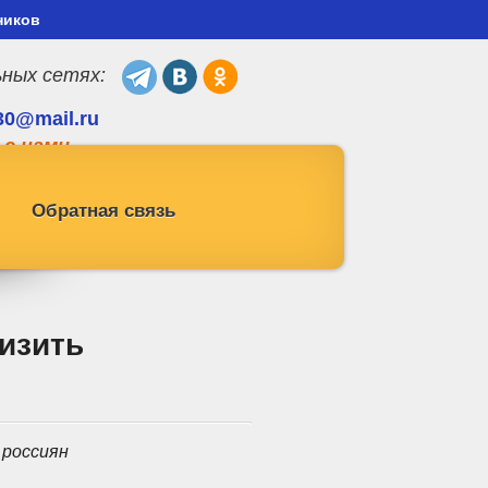
ников
ьных сетях:
30@mail.ru
 с нами
Обратная связь
изить
 россиян