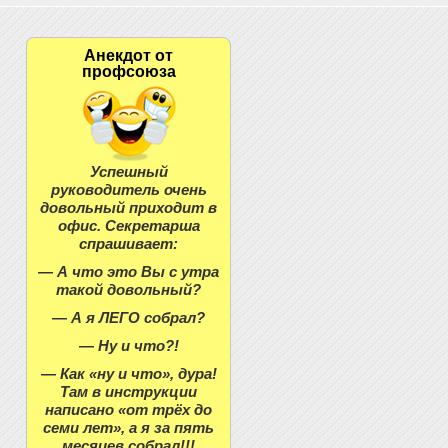
Анекдот от
профсоюза
Успешный
руководитель очень
довольный приходит в
офис. Секретарша
спрашивает:
— А что это Вы с утра
такой довольный?
— А я ЛЕГО собрал?
— Ну и что?!
— Как «ну и что», дура!
Там в инструкции
написано «от трёх до
семи лет», а я за пять
месяцев собрал!!!