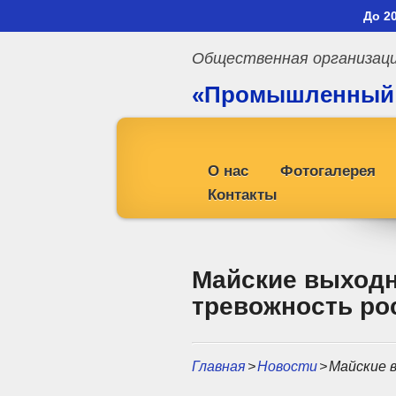
До 2
Общественная организац
«Промышленный
профсоюз»
О нас
Фотогалерея
Контакты
Майские выходн
тревожность ро
Главная
>
Новости
>
Майские 