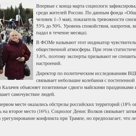
Впервые с конца марта социологи зафиксирова
среди жителей России. По данным фонда «Общ
человек 1–3 мая), показатель тревожности сни
53% до 50%. Уровень спокойствия, напротив, в
падал в течение месяца).
В ФОМе называют этот индикатор чувствител
общественной атмосферы. При этом статистиче
3,6%, поэтому эксперты призывают не спешить
настроений.
Директор по политическим исследованиям 
связывает небольшие колебания с постепенной
 Калачев объясняет позитивные сдвиги майскими праздниками и
шает самочувствие людей.
ервом месте оказались обстрелы российских территорий (18% оп
ь на второе место (16%). Социолог Денис Волков связывает затя
урегулирование конфликта при Трампе, но предполагает, что ле