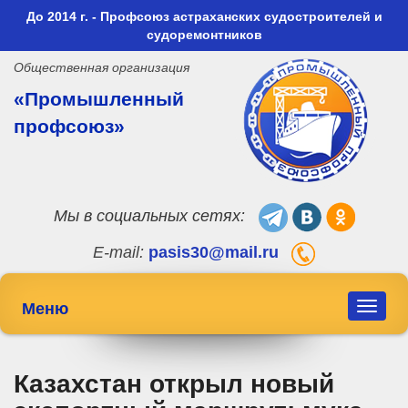
До 2014 г. - Профсоюз астраханских судостроителей и
судоремонтников
Общественная организация
«Промышленный
профсоюз»
Мы в социальных сетях:
E-mail:
pasis30@mail.ru
Меню
Toggle
navigat
Казахстан открыл новый