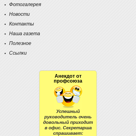
Фотогалерея
Новости
Контакты
Наша газета
Полезное
Ссылки
Анекдот от
профсоюза
Успешный
руководитель очень
довольный приходит
в офис. Секретарша
спрашивает: