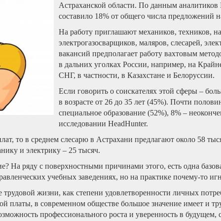
Астраханской области. По данным аналитиков 
составило 18% от общего числа предложений на
На работу приглашают механиков, техников, н
электрогазосварщиков, маляров, слесарей, элек
вакансий предполагает работу вахтовым методо
в дальних уголках России, например, на Крайне
СНГ, в частности, в Казахстане и Белоруссии.
Если говорить о соискателях этой сферы – бо
в возрасте от 26 до 35 лет (45%). Почти полов
специальное образование (52%), 8% – неоконче
исследовании HeadHunter.
плат, то в среднем слесарю в Астрахани предлагают около 58 ты
нику и электрику – 25 тысяч.
е? На ряду с поверхностными причинами этого, есть одна базовая
авленческих учебных заведениях, но на практике почему-то игн
е трудовой жизни, как степени удовлетворенности личных потре
ной платы, в современном обществе большое значение имеет и тр
озможность профессионального роста и уверенность в будущем, 