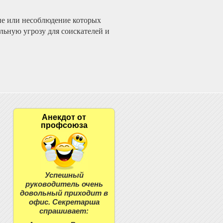
ие или несоблюдение которых
льную угрозу для соискателей и
Анекдот от
профсоюза
Успешный
руководитель очень
довольный приходит в
офис. Секретарша
спрашивает: