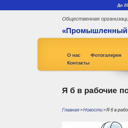
До 2
Общественная организац
«Промышленный
профсоюз»
О нас
Фотогалерея
Контакты
Я б в рабочие п
Главная
>
Новости
>
Я б в раб