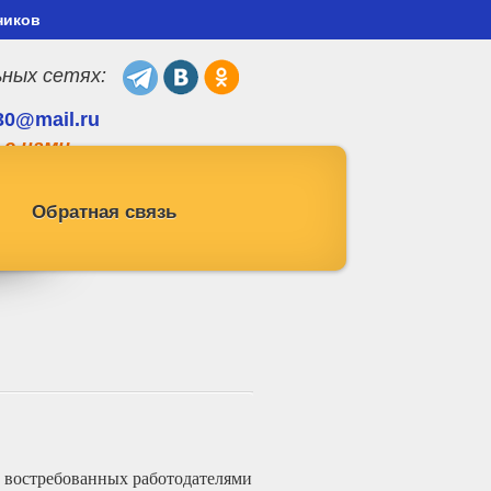
ников
ьных сетях:
30@mail.ru
 с нами
Обратная связь
х востребованных работодателями