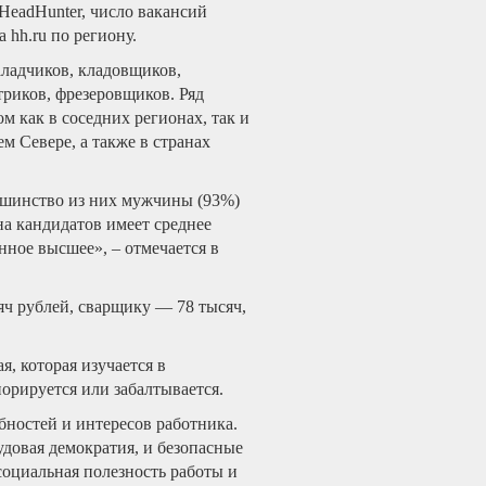
HeadHunter, число вакансий
 hh.ru по региону.
аладчиков, кладовщиков,
триков, фрезеровщиков. Ряд
м как в соседних регионах, так и
м Севере, а также в странах
льшинство из них мужчины (93%)
ина кандидатов имеет среднее
нное высшее», – отмечается в
сяч рублей, сварщику — 78 тысяч,
, которая изучается в
орируется или забалтывается.
бностей и интересов работника.
удовая демократия, и безопасные
социальная полезность работы и