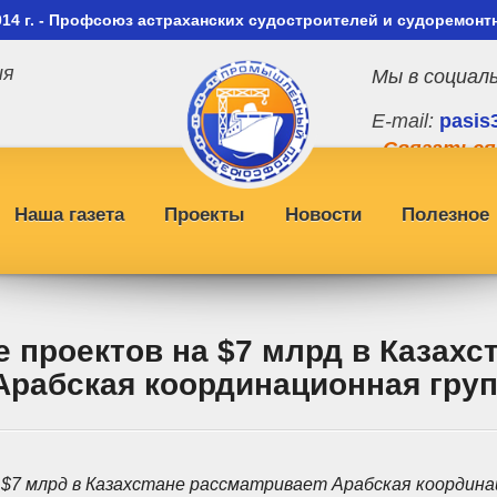
014 г. - Профсоюз астраханских судостроителей и судоремонт
ия
Мы в социал
E-mail:
pasis
Связаться
Наша газета
Проекты
Новости
Полезное
 проектов на $7 млрд в Казахс
Арабская координационная гру
$7 млрд в Казахстане рассматривает Арабская координа