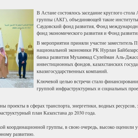
В Астане состоялось заседание круглого стол
группы (АКГ), объединяющей такие институты,
Саудовский фонд развития, Фонд международн
фонд экономического развития и Фонд развити
В мероприятии приняли участие заместитель 
национальной экономики РК Нурлан Байбазаро
банка развития Мухаммад Сулейман Аль-Джасс
инвестиционных фондов, казахстанских госуда
квазигосударственных компаний.
Ключевой целью встречи стало финансирован
группой инфраструктурных и социальных прое
аны проекты в сферах транспорта, энергетики, водных ресурсов, 
структурный план Казахстана до 2030 года.
ой координационной группы, в свою очередь, высоко оценили у
рному развитию.