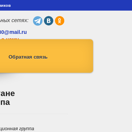
ников
ьных сетях:
30@mail.ru
 с нами
Обратная связь
тане
ппа
ционная группа