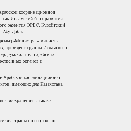
а Арабской координационной
 как Исламский банк развития,
ого развития OPEC, Кувейтский
я Абу-Даби.
Премьер-Министра – министр
в, президент группы Исламского
ер, руководители арабских
рственных органов и
ие Арабской координационной
ктов, имеющих для Казахстана
здравоохранения, а также
силия страны по социально-