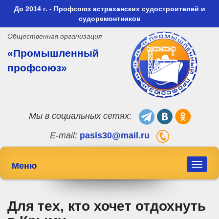
До 2014 г. - Профсоюз астраханских судостроителей и
судоремонтников
Общественная организация
«Промышленный
профсоюз»
Мы в социальных сетях:
E-mail:
pasis30@mail.ru
Меню
Toggle
navigat
Для тех, кто хочет отдохнуть