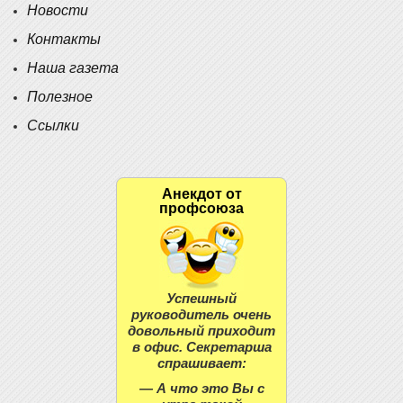
Новости
Контакты
Наша газета
Полезное
Ссылки
Анекдот от
профсоюза
Успешный
руководитель очень
довольный приходит
в офис. Секретарша
спрашивает:
— А что это Вы с