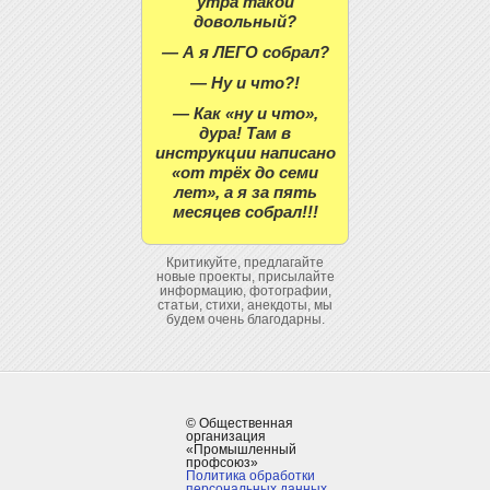
утра такой
довольный?
— А я ЛЕГО собрал?
— Ну и что?!
— Как «ну и что»,
дура! Там в
инструкции написано
«от трёх до семи
лет», а я за пять
месяцев собрал!!!
Критикуйте, предлагайте
новые проекты, присылайте
информацию, фотографии,
статьи, стихи, анекдоты, мы
будем очень благодарны.
© Общественная
организация
«Промышленный
профсоюз»
Политика обработки
персональных данных