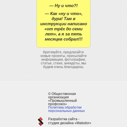
— Ну и что?!
— Как «ну и что»,
дура! Там в
инструкции написано
«от трёх до семи
лет», а я за пять
месяцев собрал!!!
Критикуйте, предлагайте
новые проекты, присылайте
информацию, фотографии,
статьи, стихи, анекдоты, мы
будем очень благодарны.
© Общественная
организация
«Промышленный
профсоюз»
Политика обработки
персональных данных
Разработка сайта -
студия дизайна «Matodor»