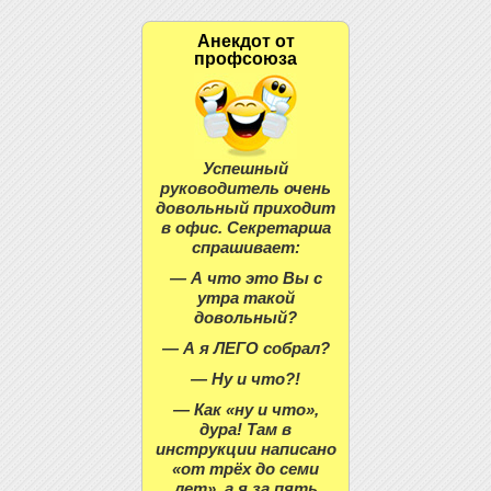
Анекдот от
профсоюза
Успешный
руководитель очень
довольный приходит
в офис. Секретарша
спрашивает:
— А что это Вы с
утра такой
довольный?
— А я ЛЕГО собрал?
— Ну и что?!
— Как «ну и что»,
дура! Там в
инструкции написано
«от трёх до семи
лет», а я за пять