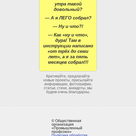
утра такой
довольный?
— А я ЛЕГО собрал?
— Ну и что?!
— Как «ну и что»,
дура! Там в
инструкции написано
«от трёх до семи
лет», а я за пять
месяцев собрал!!!
Критикуйте, предлагайте
новые проекты, присылайте
информацию, фотографии,
статьи, стихи, анекдоты, мы
будем очень благодарны.
© Общественная
организация
«Промышленный
профсоюз»
Политика обработки