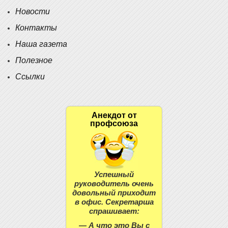
Новости
Контакты
Наша газета
Полезное
Ссылки
Анекдот от
профсоюза
Успешный
руководитель очень
довольный приходит
в офис. Секретарша
спрашивает:
— А что это Вы с