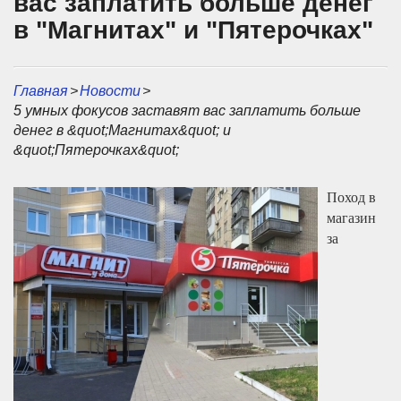
вас заплатить больше денег
в "Магнитах" и "Пятерочках"
Главная
>
Новости
>
5 умных фокусов заставят вас заплатить больше
денег в &quot;Магнитах&quot; и
&quot;Пятерочках&quot;
Поход в
магазин
за