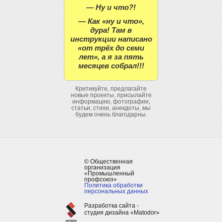
— Ну и что?!
— Как «ну и что»,
дура! Там в
инструкции написано
«от трёх до семи
лет», а я за пять
месяцев собрал!!!
Критикуйте, предлагайте
новые проекты, присылайте
информацию, фотографии,
статьи, стихи, анекдоты, мы
будем очень благодарны.
© Общественная
организация
«Промышленный
профсоюз»
Политика обработки
персональных данных
Разработка сайта -
студия дизайна «Matodor»