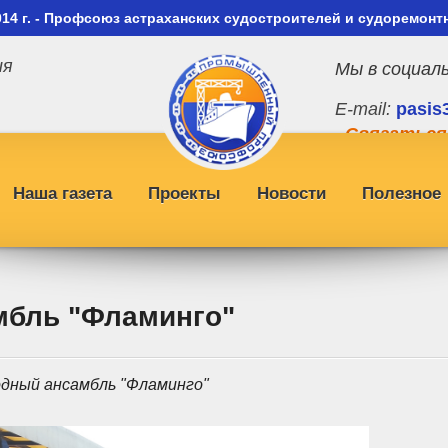
014 г. - Профсоюз астраханских судостроителей и судоремонт
ия
Мы в социал
E-mail:
pasis
Связаться
Наша газета
Проекты
Новости
Полезное
мбль "Фламинго"
дный ансамбль "Фламинго"