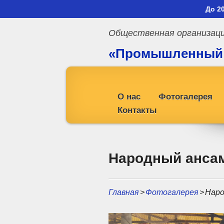
До 2
Общественная организац
«Промышленный
профсоюз»
О нас
Фотогалерея
Контакты
Народный анса
Главная
>
Фотогалерея
>
Наро