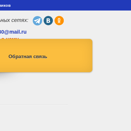
ников
ьных сетях:
30@mail.ru
 с нами
Обратная связь