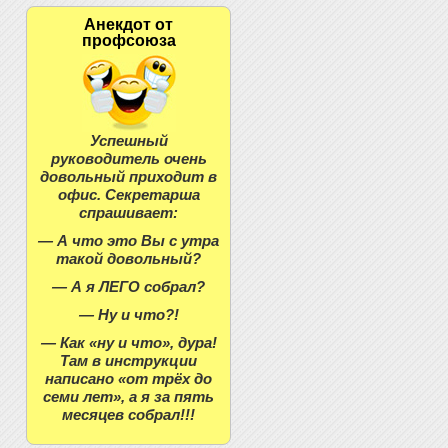
Анекдот от
профсоюза
Успешный
руководитель очень
довольный приходит в
офис. Секретарша
спрашивает:
— А что это Вы с утра
такой довольный?
— А я ЛЕГО собрал?
— Ну и что?!
— Как «ну и что», дура!
Там в инструкции
написано «от трёх до
семи лет», а я за пять
месяцев собрал!!!