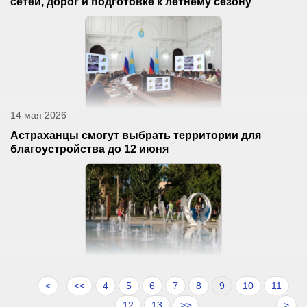
сетей, дорог и подготовке к летнему сезону
14 мая 2026
Астраханцы смогут выбрать территории для
благоустройства до 12 июня
<
<<
4
5
6
7
8
9
10
11
12
13
>>
>