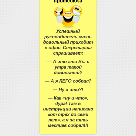
профсоюза
Успешный
руководитель очень
довольный приходит
в офис. Секретарша
спрашивает:
— А что это Вы с
утра такой
довольный?
— А я ЛЕГО собрал?
— Ну и что?!
— Как «ну и что»,
дура! Там в
инструкции написано
«от трёх до семи
лет», а я за пять
месяцев собрал!!!