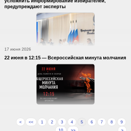
усложнить информирование избирателей,
предупреждают эксперты
17 июня 2026
22 июня в 12:15 — Всероссийская минута молчания
<
<<
1
2
3
4
5
6
7
8
9
10
>>
>