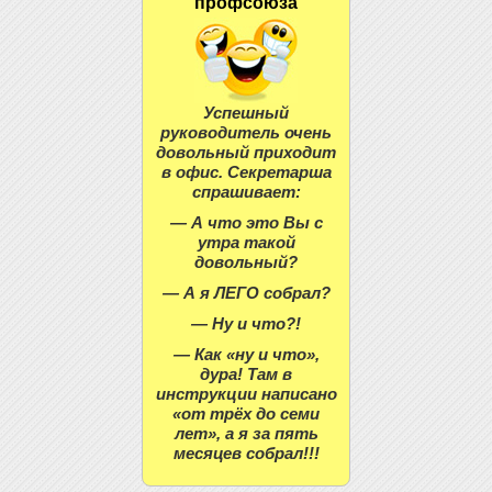
профсоюза
Успешный
руководитель очень
довольный приходит
в офис. Секретарша
спрашивает:
— А что это Вы с
утра такой
довольный?
— А я ЛЕГО собрал?
— Ну и что?!
— Как «ну и что»,
дура! Там в
инструкции написано
«от трёх до семи
лет», а я за пять
месяцев собрал!!!