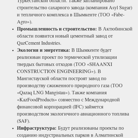
Туркестанской области. Также запланировано
строительство сахарного завода (компания Asyl Sugar)
и тепличного комплекса в Шымкенте (ТОО «Fabe-
Agro»).
Промышленность и строительство:
В Актюбинской
области появится новый цементный завод от
QazCement Industries.
Экология и энергетика:
В Шымкенте будет
реализован проект по термической утилизации
твердых бытовых отходов (ТОО «SHAANXI
CONSTRUCTION ENGINEERING»). В
Мангистауской области построят завод по
производству сжиженного природного газа (ТОО
«Qazaq LNG Mangistau»). Также компания
«KazFoodProducts» совместно с Международной
финансовой корпорацией (IFC) займется
производством экологичного авиационного топлива
(SAF).
Инфраструктура:
Будут реализованы проекты по
созданию индустриальных парков в Алматинской