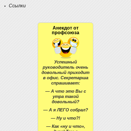
Ссылки
Анекдот от
профсоюза
Успешный
руководитель очень
довольный приходит
в офис. Секретарша
спрашивает:
— А что это Вы с
утра такой
довольный?
— А я ЛЕГО собрал?
— Ну и что?!
— Как «ну и что»,